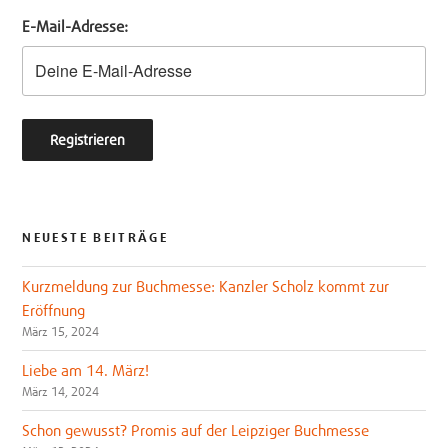
e
o
E-Mail-Adresse:
r
o
k
NEUESTE BEITRÄGE
Kurzmeldung zur Buchmesse: Kanzler Scholz kommt zur
Eröffnung
März 15, 2024
Liebe am 14. März!
März 14, 2024
Schon gewusst? Promis auf der Leipziger Buchmesse