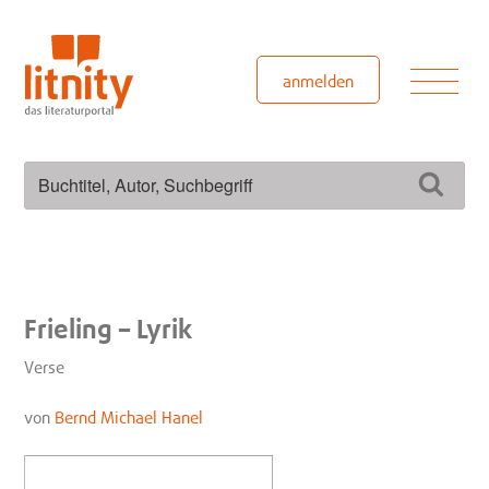
Zum
Inhalt
springen
Men
anmelden
Suchen
Such
nach:
Frieling – Lyrik
Verse
von
Bernd Michael Hanel