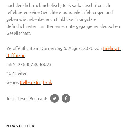
nachdenklich-melancholisch, teils sarkastisch-ironisch
reflektieren seine Gedichte emotionale Erfahrungen und
geben wie nebenbei auch Einblicke in singuläre
Befindlichkeiten inmitten einer untergegangenen deutschen
Gesellschaft.
Veröffentlicht
am Donnerstag 6. August 2026
von
Frieling &
Huffmann
ISBN: 9783828036093
152 Seiten
Genre:
Belletristik
,
Lyrik
t
f
Teile dieses Buch auf:
w
a
i
c
t
e
t
b
NEWSLETTER