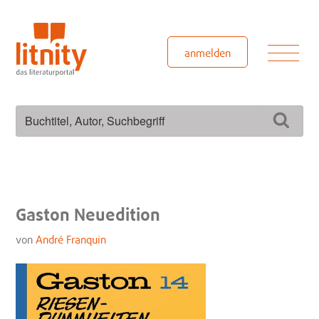
Zum
Inhalt
springen
Men
anmelden
Suchen
Such
nach:
Gaston Neuedition
von
André Franquin