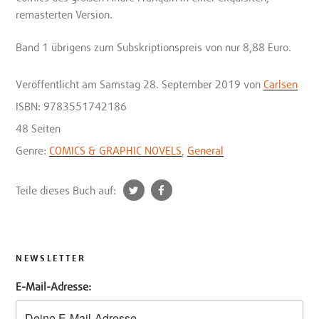
remasterten Version.
Band 1 übrigens zum Subskriptionspreis von nur 8,88 Euro.
Veröffentlicht
am Samstag 28. September 2019
von
Carlsen
ISBN: 9783551742186
48 Seiten
Genre:
COMICS & GRAPHIC NOVELS
,
General
t
f
Teile dieses Buch auf:
w
a
i
c
t
e
t
b
NEWSLETTER
e
o
E-Mail-Adresse:
r
o
k