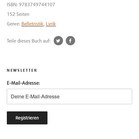
ISBN: 9783749744107
152 Seiten
Genre:
Belletristik
,
Lyrik
t
f
Teile dieses Buch auf:
w
a
i
c
t
e
t
b
NEWSLETTER
e
o
E-Mail-Adresse:
r
o
k