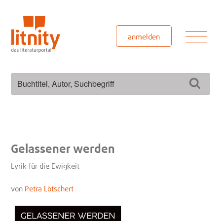
Zum
Inhalt
springen
Men
anmelden
Suchen
Such
nach:
Gelassener werden
Lyrik für die Ewigkeit
von
Petra Lötschert