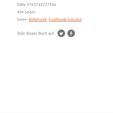
ISBN: 9783749727506
404 Seiten
Genre:
Belletristik
,
Erzählende Literatur
t
f
Teile dieses Buch auf:
w
a
i
c
t
e
t
b
e
o
r
o
k