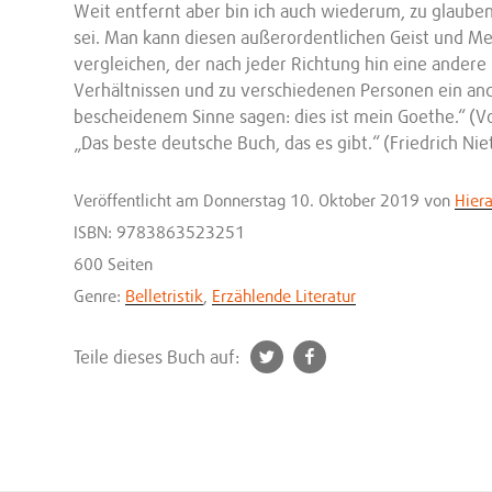
Weit entfernt aber bin ich auch wiederum, zu glaube
sei. Man kann diesen außerordentlichen Geist und M
vergleichen, der nach jeder Richtung hin eine andere
Verhältnissen und zu verschiedenen Personen ein ande
bescheidenem Sinne sagen: dies ist mein Goethe.“ (
„Das beste deutsche Buch, das es gibt.“ (Friedrich N
Veröffentlicht
am Donnerstag 10. Oktober 2019
von
Hier
ISBN: 9783863523251
600 Seiten
Genre:
Belletristik
,
Erzählende Literatur
t
f
Teile dieses Buch auf:
w
a
i
c
t
e
t
b
e
o