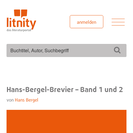
Zum
Inhalt
springen
Men
anmelden
Suchen
Such
nach:
Hans-Bergel-Brevier – Band 1 und 2
von
Hans Bergel