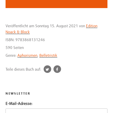
Veröffentlicht
am Sonntag 15. August 2021
von
Edition
Noack & Block
ISBN: 9783868131246
590 Seiten
Genre:
Aphorismen
,
Belletristik
t
f
Teile dieses Buch auf:
w
a
i
c
t
e
t
b
NEWSLETTER
e
o
E-Mail-Adresse:
r
o
k