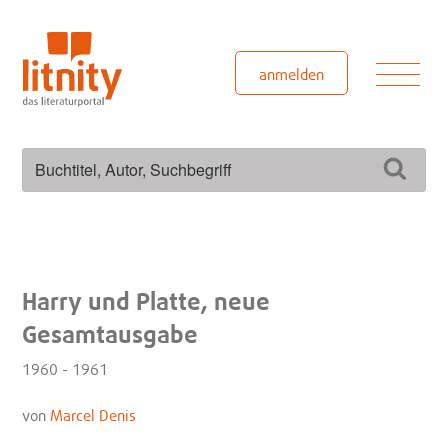
Zum
Inhalt
springen
Men
anmelden
Suchen
Such
nach:
Harry und Platte, neue
Gesamtausgabe
1960 - 1961
von
Marcel Denis