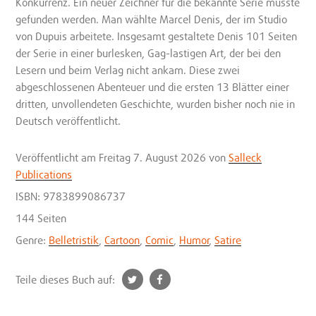
Konkurrenz. Ein neuer Zeichner für die bekannte Serie musste
gefunden werden. Man wählte Marcel Denis, der im Studio
von Dupuis arbeitete. Insgesamt gestaltete Denis 101 Seiten
der Serie in einer burlesken, Gag-lastigen Art, der bei den
Lesern und beim Verlag nicht ankam. Diese zwei
abgeschlossenen Abenteuer und die ersten 13 Blätter einer
dritten, unvollendeten Geschichte, wurden bisher noch nie in
Deutsch veröffentlicht.
Veröffentlicht
am Freitag 7. August 2026
von
Salleck
Publications
ISBN: 9783899086737
144 Seiten
Genre:
Belletristik
,
Cartoon
,
Comic
,
Humor
,
Satire
t
f
Teile dieses Buch auf:
w
a
i
c