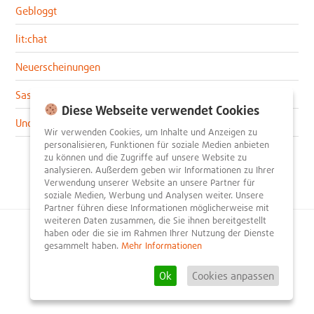
Gebloggt
lit:chat
Neuerscheinungen
Sascha im lit:blog
Diese Webseite verwendet Cookies
Uncategorized
Wir verwenden Cookies, um Inhalte und Anzeigen zu
personalisieren, Funktionen für soziale Medien anbieten
zu können und die Zugriffe auf unsere Website zu
analysieren. Außerdem geben wir Informationen zu Ihrer
Verwendung unserer Website an unsere Partner für
soziale Medien, Werbung und Analysen weiter. Unsere
Partner führen diese Informationen möglicherweise mit
weiteren Daten zusammen, die Sie ihnen bereitgestellt
haben oder die sie im Rahmen Ihrer Nutzung der Dienste
© 2026
litnity – Bücher entdecken und empfehlen
.
gesammelt haben.
Mehr Informationen
Impressum
AGB
Datenschutzerklärung
Presse
Team
Mediadaten
FAQ
Partner
Kontakt
Registrieren
Ok
Cookies anpassen
Rezension schreiben
Newsletter