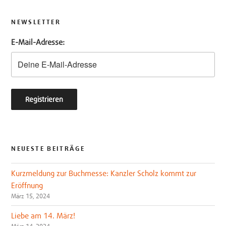
t
e
t
b
NEWSLETTER
e
o
E-Mail-Adresse:
r
o
k
NEUESTE BEITRÄGE
Kurzmeldung zur Buchmesse: Kanzler Scholz kommt zur
Eröffnung
März 15, 2024
Liebe am 14. März!