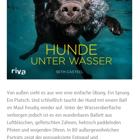
Von außen sieht es aus wie eine einfache Übung. Ein Sprung.
Ein Platsch. Und schließlich taucht der Hund mit einem Ball
im Maul freudig wieder auf. Unter der Wasseroberfläche
verborgen jedoch ist es ein wunderbares Ballett aus
Luftbläschen, gefletschten Zähnen, hektisch paddelnden
Pfoten und wogenden Ohren. In 80 außergewöhnlichen
Porträts zeigt der preisgekrönte Fotograf und