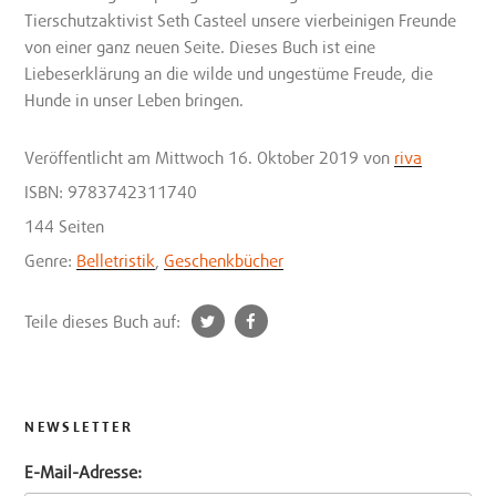
Tierschutzaktivist Seth Casteel unsere vierbeinigen Freunde
von einer ganz neuen Seite. Dieses Buch ist eine
Liebeserklärung an die wilde und ungestüme Freude, die
Hunde in unser Leben bringen.
Veröffentlicht
am Mittwoch 16. Oktober 2019
von
riva
ISBN: 9783742311740
144 Seiten
Genre:
Belletristik
,
Geschenkbücher
t
f
Teile dieses Buch auf:
w
a
i
c
t
e
t
b
NEWSLETTER
e
o
E-Mail-Adresse:
r
o