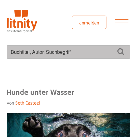
Zum
Inhalt
springen
Men
anmelden
Suchen
Such
nach:
Hunde unter Wasser
von
Seth Casteel