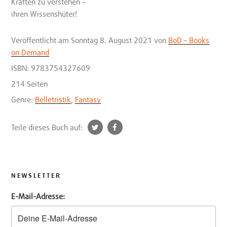
Kräften zu verstehen –
ihren Wissenshüter!
Veröffentlicht
am Sonntag 8. August 2021
von
BoD – Books
on Demand
ISBN: 9783754327609
214 Seiten
Genre:
Belletristik
,
Fantasy
t
f
Teile dieses Buch auf:
w
a
i
c
t
e
t
b
NEWSLETTER
e
o
E-Mail-Adresse:
r
o
k