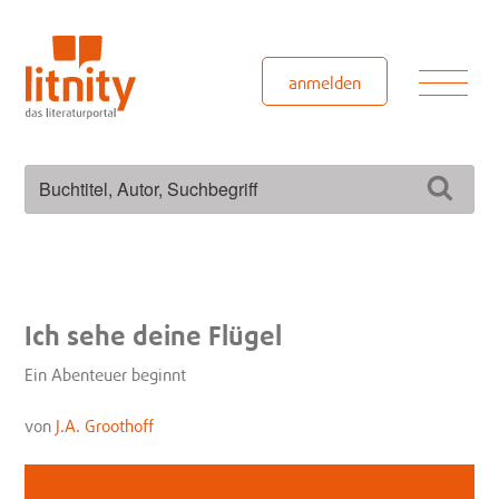
Zum
Inhalt
springen
Men
anmelden
Suchen
Such
nach:
Ich sehe deine Flügel
Ein Abenteuer beginnt
von
J.A. Groothoff