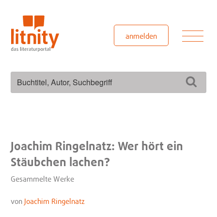
Zum
Inhalt
springen
Men
anmelden
Suchen
Such
nach:
Joachim Ringelnatz: Wer hört ein
Stäubchen lachen?
Gesammelte Werke
von
Joachim Ringelnatz