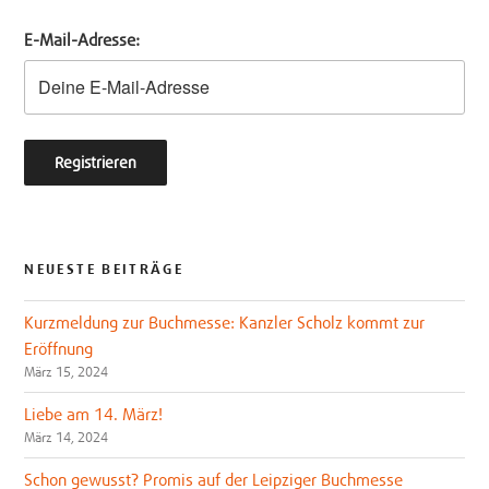
e
o
E-Mail-Adresse:
r
o
k
NEUESTE BEITRÄGE
Kurzmeldung zur Buchmesse: Kanzler Scholz kommt zur
Eröffnung
März 15, 2024
Liebe am 14. März!
März 14, 2024
Schon gewusst? Promis auf der Leipziger Buchmesse