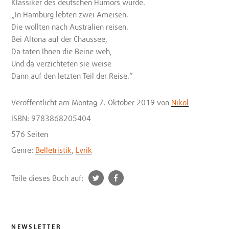
Klassiker des deutschen Humors wurde.
„In Hamburg lebten zwei Ameisen.
Die wollten nach Australien reisen.
Bei Altona auf der Chaussee,
Da taten Ihnen die Beine weh,
Und da verzichteten sie weise
Dann auf den letzten Teil der Reise.“
Veröffentlicht
am Montag 7. Oktober 2019
von
Nikol
ISBN: 9783868205404
576 Seiten
Genre:
Belletristik
,
Lyrik
t
f
Teile dieses Buch auf:
w
a
i
c
t
e
t
b
NEWSLETTER