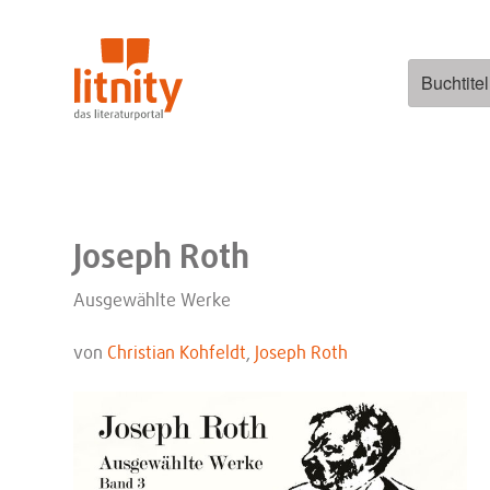
Zum
Inhalt
springen
Suchen
nach:
Joseph Roth
Ausgewählte Werke
von
Christian Kohfeldt
,
Joseph Roth