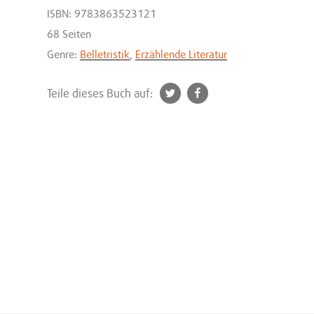
ISBN: 9783863523121
68 Seiten
Genre:
Belletristik
,
Erzählende Literatur
t
f
Teile dieses Buch auf:
w
a
i
c
t
e
t
b
e
o
r
o
k