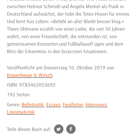
zwischen Helmut Schmidt und Angela Merkel als Punk in
Deutschland aufwächst, der liebt die Toten Hosen für immer.
Und lernt fürs Leben: »Befehl an alle! Bleibt besser klug.«
Thees Uhlmann erzählt von einer Liebe, die seit 30 Jahren
währt, von einer Freundschaft, die entstanden ist, von
gemeinsamen Konzerten und Fußballausfl ügen und dem
Blitz der Erkenntnis in den bizarrsten Situationen.
Veröffentlicht
am Donnerstag 10. Oktober 2019
von
Kiepenheuer & Witsch
ISBN: 9783462053692
192 Seiten
Genre:
Belletristik
,
Essays
,
Feuilleton
,
Interviews
,
Literaturkritik
t
f
Teile dieses Buch auf:
w
a