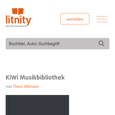
Zum
Inhalt
springen
Men
anmelden
Suchen
Such
nach:
KiWi Musikbibliothek
von
Thees Uhlmann