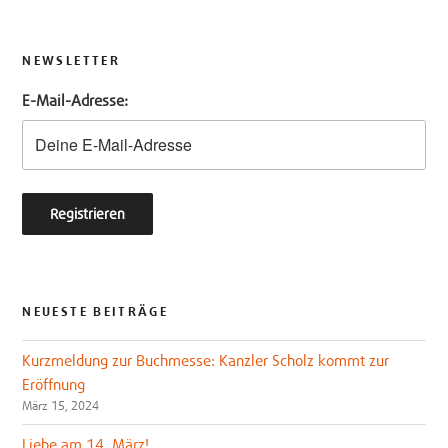
i
c
t
e
t
b
NEWSLETTER
e
o
E-Mail-Adresse:
r
o
k
NEUESTE BEITRÄGE
Kurzmeldung zur Buchmesse: Kanzler Scholz kommt zur
Eröffnung
März 15, 2024
Liebe am 14. März!