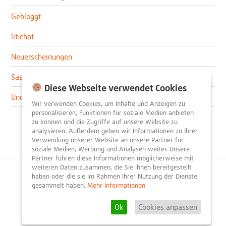
Gebloggt
lit:chat
Neuerscheinungen
Sascha im lit:blog
Diese Webseite verwendet Cookies
Uncategorized
Wir verwenden Cookies, um Inhalte und Anzeigen zu
personalisieren, Funktionen für soziale Medien anbieten
zu können und die Zugriffe auf unsere Website zu
analysieren. Außerdem geben wir Informationen zu Ihrer
Verwendung unserer Website an unsere Partner für
soziale Medien, Werbung und Analysen weiter. Unsere
Partner führen diese Informationen möglicherweise mit
weiteren Daten zusammen, die Sie ihnen bereitgestellt
haben oder die sie im Rahmen Ihrer Nutzung der Dienste
© 2026
litnity – Bücher entdecken und empfehlen
.
gesammelt haben.
Mehr Informationen
Impressum
AGB
Datenschutzerklärung
Presse
Team
Mediadaten
FAQ
Partner
Kontakt
Registrieren
Ok
Cookies anpassen
Rezension schreiben
Newsletter