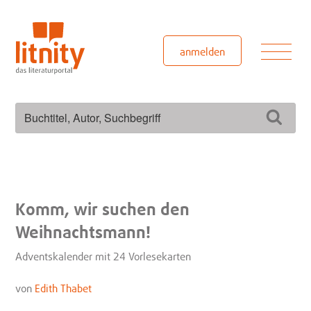
Zum
Inhalt
springen
Men
anmelden
Suchen
Such
nach:
Komm, wir suchen den
Weihnachtsmann!
Adventskalender mit 24 Vorlesekarten
von
Edith Thabet