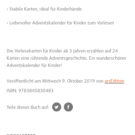
• Stabile Karten, ideal für Kinderhände
• Liebevoller Adventskalender für Kinder zum Vorlesen
Die Vorlesekarten für Kinder ab 3 Jahren erzählen auf 24
Karten eine rührende Adventsgeschichte. Ein wunderschöner
Adventskalender für Kinder!
Veröffentlicht
am Mittwoch 9. Oktober 2019
von
arsEdition
ISBN: 9783845830483
t
f
Teile dieses Buch auf:
w
a
i
c
t
e