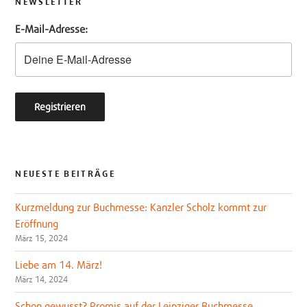
t
b
NEWSLETTER
e
o
E-Mail-Adresse:
r
o
k
NEUESTE BEITRÄGE
Kurzmeldung zur Buchmesse: Kanzler Scholz kommt zur
Eröffnung
März 15, 2024
Liebe am 14. März!
März 14, 2024
Schon gewusst? Promis auf der Leipziger Buchmesse