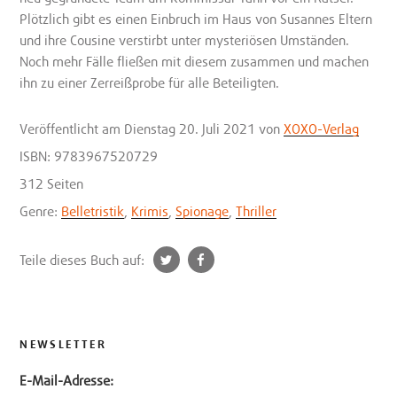
Plötzlich gibt es einen Einbruch im Haus von Susannes Eltern
und ihre Cousine verstirbt unter mysteriösen Umständen.
Noch mehr Fälle fließen mit diesem zusammen und machen
ihn zu einer Zerreißprobe für alle Beteiligten.
Veröffentlicht
am Dienstag 20. Juli 2021
von
XOXO-Verlag
ISBN: 9783967520729
312 Seiten
Genre:
Belletristik
,
Krimis
,
Spionage
,
Thriller
t
f
Teile dieses Buch auf:
w
a
i
c
t
e
t
b
NEWSLETTER
e
o
E-Mail-Adresse:
r
o