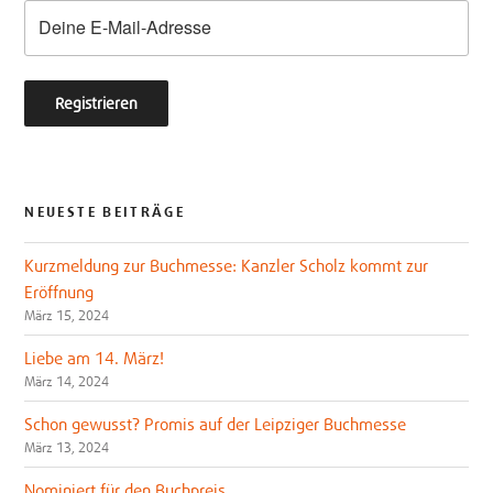
k
NEUESTE BEITRÄGE
Kurzmeldung zur Buchmesse: Kanzler Scholz kommt zur
Eröffnung
März 15, 2024
Liebe am 14. März!
März 14, 2024
Schon gewusst? Promis auf der Leipziger Buchmesse
März 13, 2024
Nominiert für den Buchpreis