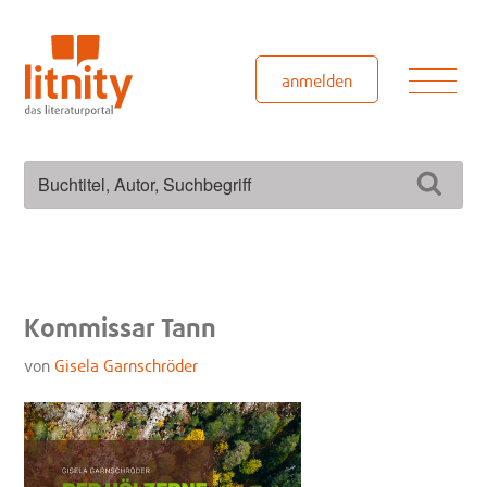
Zum
Inhalt
springen
Men
anmelden
Suchen
Such
nach:
Kommissar Tann
von
Gisela Garnschröder