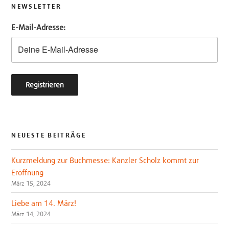
t
b
NEWSLETTER
e
o
E-Mail-Adresse:
r
o
k
NEUESTE BEITRÄGE
Kurzmeldung zur Buchmesse: Kanzler Scholz kommt zur
Eröffnung
März 15, 2024
Liebe am 14. März!
März 14, 2024