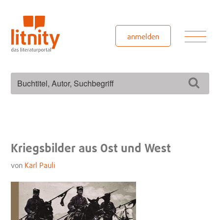
Zum
Inhalt
springen
Men
anmelden
Suchen
Such
nach:
Kriegsbilder aus Ost und West
von
Karl Pauli