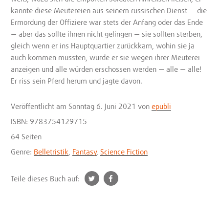
kannte diese Meutereien aus seinem russischen Dienst — die
Ermordung der Offiziere war stets der Anfang oder das Ende
— aber das sollte ihnen nicht gelingen — sie sollten sterben,
gleich wenn er ins Hauptquartier zurückkam, wohin sie ja
auch kommen mussten, würde er sie wegen ihrer Meuterei
anzeigen und alle würden erschossen werden — alle — alle!
Er riss sein Pferd herum und jagte davon.
Veröffentlicht
am Sonntag 6. Juni 2021
von
epubli
ISBN: 9783754129715
64 Seiten
Genre:
Belletristik
,
Fantasy
,
Science Fiction
t
f
Teile dieses Buch auf:
w
a
i
c
t
e