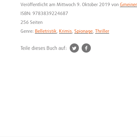
Veröffentlicht
am Mittwoch 9. Oktober 2019
von
Gmeiner
ISBN: 9783839224687
256 Seiten
Genre:
Belletristik
,
Krimis
,
Spionage
,
Thriller
t
f
Teile dieses Buch auf:
w
a
i
c
t
e
t
b
e
o
r
o
k