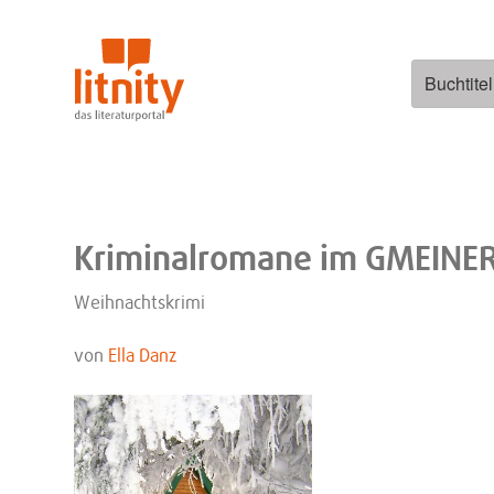
Zum
Inhalt
springen
Suchen
nach:
Kriminalromane im GMEINER
Weihnachtskrimi
von
Ella Danz