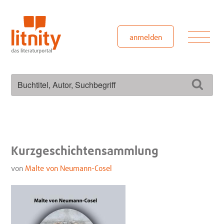
Zum
Inhalt
springen
Men
anmelden
Suchen
Such
nach:
Kurzgeschichtensammlung
von
Malte von Neumann-Cosel