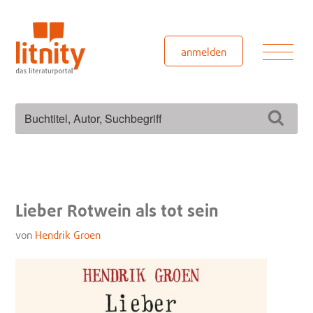
Zum
Inhalt
springen
Men
anmelden
Suchen
Such
nach:
Lieber Rotwein als tot sein
von
Hendrik Groen