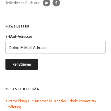
t
f
Teile dieses Buch auf:
w
a
i
c
t
e
t
b
NEWSLETTER
e
o
E-Mail-Adresse:
r
o
k
NEUESTE BEITRÄGE
Kurzmeldung zur Buchmesse: Kanzler Scholz kommt zur
Eröffnung