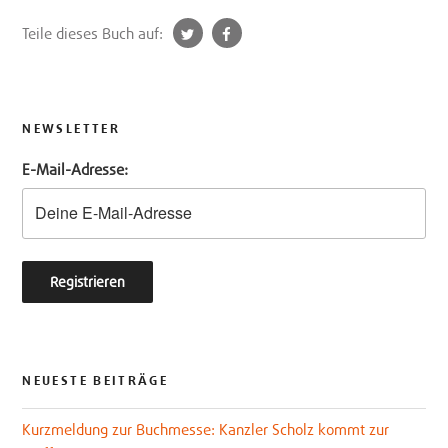
t
f
Teile dieses Buch auf:
w
a
i
c
t
e
t
b
NEWSLETTER
e
o
E-Mail-Adresse:
r
o
k
NEUESTE BEITRÄGE
Kurzmeldung zur Buchmesse: Kanzler Scholz kommt zur