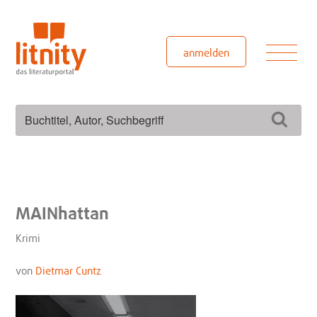
Zum
Inhalt
springen
Men
anmelden
Suchen
Such
nach:
MAINhattan
Krimi
von
Dietmar Cuntz