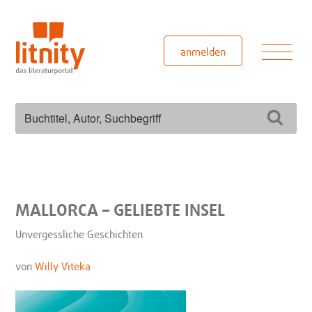
Zum
Inhalt
springen
Men
anmelden
Suchen
Such
nach:
MALLORCA – GELIEBTE INSEL
Unvergessliche Geschichten
von
Willy Viteka