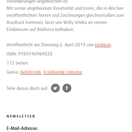
Veränderungen ungebrochen ist.
Mit seiner angeborenen Kreativität und Ironie, die in den hier
veröffentlichten Texten und Zeichnungen gleichermaßen zum
Ausdruck kommen, lässt uns Willy Viteka an seinen
Erlebnissen auf Mallorca teilhaben.
Veröffentlicht
am Dienstag 2. April 2019
von
tredition
ISBN: 9783746984520
172 Seiten
Genre:
Belletristik
,
Erzählende Literatur
t
f
Teile dieses Buch auf:
w
a
i
c
t
e
t
b
NEWSLETTER
e
o
E-Mail-Adresse:
r
o