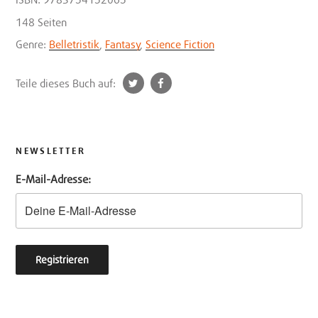
148 Seiten
Genre:
Belletristik
,
Fantasy
,
Science Fiction
t
f
Teile dieses Buch auf:
w
a
i
c
t
e
t
b
NEWSLETTER
e
o
E-Mail-Adresse:
r
o
k