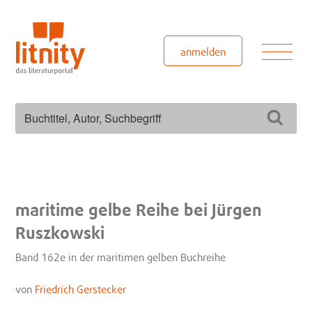
Zum
Inhalt
springen
Men
anmelden
Suchen
Such
nach:
maritime gelbe Reihe bei Jürgen
Ruszkowski
Band 162e in der maritimen gelben Buchreihe
von
Friedrich Gerstecker