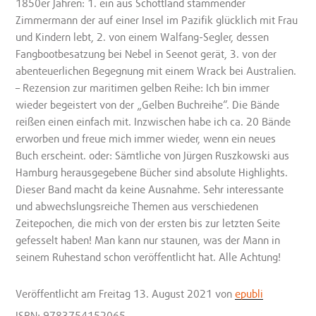
1850er Jahren: 1. ein aus Schottland stammender
Zimmermann der auf einer Insel im Pazifik glücklich mit Frau
und Kindern lebt, 2. von einem Walfang-Segler, dessen
Fangbootbesatzung bei Nebel in Seenot gerät, 3. von der
abenteuerlichen Begegnung mit einem Wrack bei Australien.
– Rezension zur maritimen gelben Reihe: Ich bin immer
wieder begeistert von der „Gelben Buchreihe“. Die Bände
reißen einen einfach mit. Inzwischen habe ich ca. 20 Bände
erworben und freue mich immer wieder, wenn ein neues
Buch erscheint. oder: Sämtliche von Jürgen Ruszkowski aus
Hamburg herausgegebene Bücher sind absolute Highlights.
Dieser Band macht da keine Ausnahme. Sehr interessante
und abwechslungsreiche Themen aus verschiedenen
Zeitepochen, die mich von der ersten bis zur letzten Seite
gefesselt haben! Man kann nur staunen, was der Mann in
seinem Ruhestand schon veröffentlicht hat. Alle Achtung!
Veröffentlicht
am Freitag 13. August 2021
von
epubli
ISBN: 9783754152065