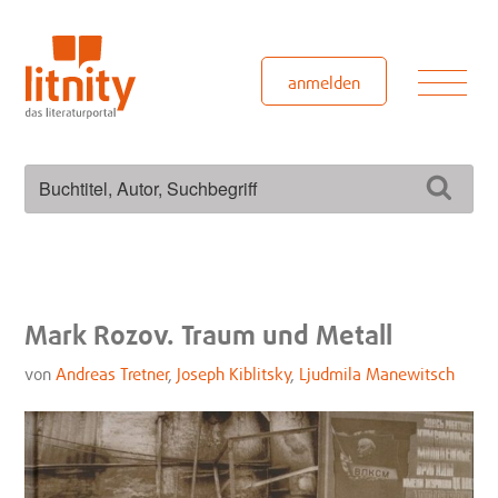
Zum
Inhalt
springen
Men
anmelden
Suchen
Such
nach:
Mark Rozov. Traum und Metall
von
Andreas Tretner
,
Joseph Kiblitsky
,
Ljudmila Manewitsch