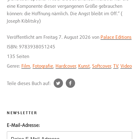
eine Komponente dieser vergangenen Größe gebrauchen
können: die Hoffnung nämlich. Die Angst bleibt im Off.“ (
Joseph Kiblitsky)
Veröffentlicht
am Freitag 7. August 2026
von
Palace Editions
ISBN: 9783938051245
135 Seiten
Genre:
Film
,
Fotografie
,
Hardcover
,
Kunst
,
Softcover
,
TV
,
Video
t
f
Teile dieses Buch auf:
w
a
i
c
t
e
t
b
NEWSLETTER
e
o
E-Mail-Adresse:
r
o
k