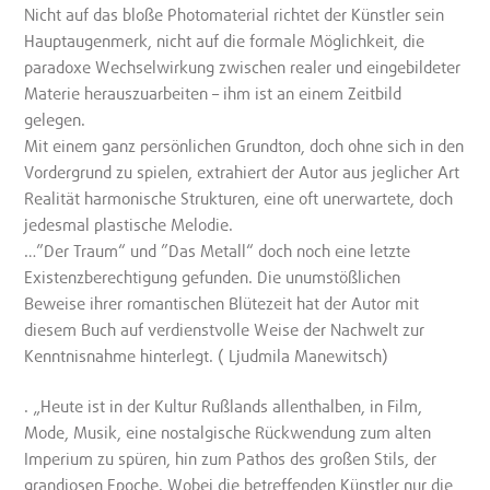
Nicht auf das bloße Photomaterial richtet der Künstler sein
Hauptaugenmerk, nicht auf die formale Möglichkeit, die
paradoxe Wechselwirkung zwischen realer und eingebildeter
Materie herauszuarbeiten – ihm ist an einem Zeitbild
gelegen.
Mit einem ganz persönlichen Grundton, doch ohne sich in den
Vordergrund zu spielen, extrahiert der Autor aus jeglicher Art
Realität harmonische Strukturen, eine oft unerwartete, doch
jedesmal plastische Melodie.
…”Der Traum“ und ”Das Metall“ doch noch eine letzte
Existenzberechtigung gefunden. Die unumstößlichen
Beweise ihrer romantischen Blütezeit hat der Autor mit
diesem Buch auf verdienstvolle Weise der Nachwelt zur
Kenntnisnahme hinterlegt. ( Ljudmila Manewitsch)
. „Heute ist in der Kultur Rußlands allenthalben, in Film,
Mode, Musik, eine nostalgische Rückwendung zum alten
Imperium zu spüren, hin zum Pathos des großen Stils, der
grandiosen Epoche. Wobei die betreffenden Künstler nur die