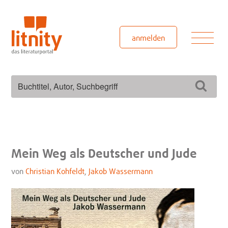
Zum
Inhalt
springen
Men
anmelden
Suchen
Such
nach:
Mein Weg als Deutscher und Jude
von
Christian Kohfeldt
,
Jakob Wassermann