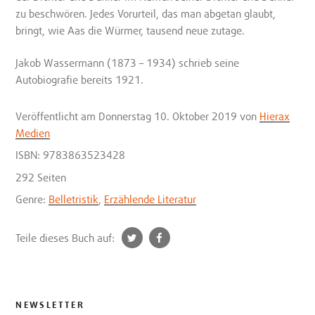
zu beschwören. Jedes Vorurteil, das man abgetan glaubt,
bringt, wie Aas die Würmer, tausend neue zutage.
Jakob Wassermann (1873 – 1934) schrieb seine
Autobiografie bereits 1921.
Veröffentlicht
am Donnerstag 10. Oktober 2019
von
Hierax
Medien
ISBN: 9783863523428
292 Seiten
Genre:
Belletristik
,
Erzählende Literatur
t
f
Teile dieses Buch auf:
w
a
i
c
t
e
t
b
NEWSLETTER