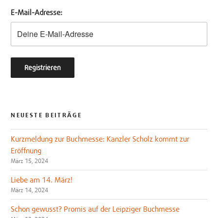
e
o
E-Mail-Adresse:
r
o
k
NEUESTE BEITRÄGE
Kurzmeldung zur Buchmesse: Kanzler Scholz kommt zur
Eröffnung
März 15, 2024
Liebe am 14. März!
März 14, 2024
Schon gewusst? Promis auf der Leipziger Buchmesse