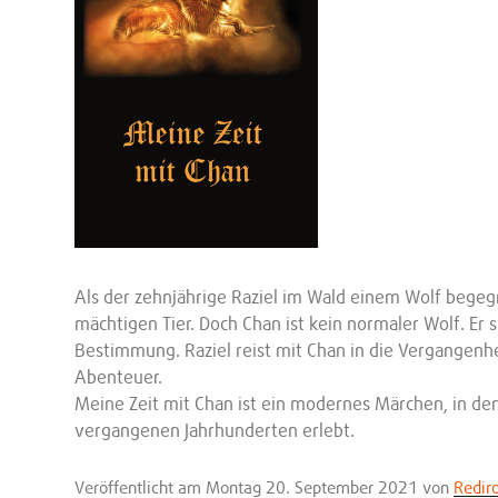
Als der zehnjährige Raziel im Wald einem Wolf begegn
mächtigen Tier. Doch Chan ist kein normaler Wolf. Er 
Bestimmung. Raziel reist mit Chan in die Vergangenhe
Abenteuer.
Meine Zeit mit Chan ist ein modernes Märchen, in d
vergangenen Jahrhunderten erlebt.
Veröffentlicht
am Montag 20. September 2021
von
Redir