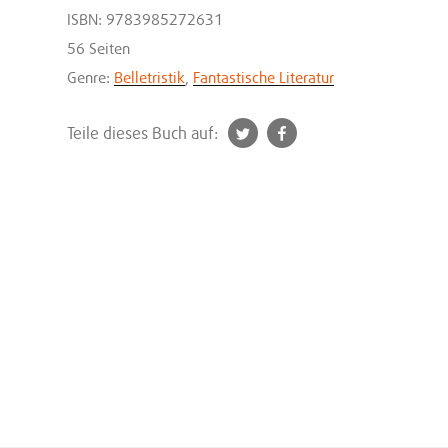
ISBN: 9783985272631
56 Seiten
Genre:
Belletristik
,
Fantastische Literatur
t
f
Teile dieses Buch auf:
w
a
i
c
t
e
t
b
e
o
r
o
k