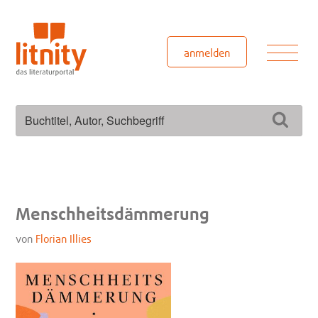
Zum
Inhalt
springen
Men
anmelden
Suchen
Such
nach:
Menschheitsdämmerung
von
Florian Illies