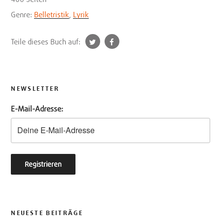
Genre:
Belletristik
,
Lyrik
t
f
Teile dieses Buch auf:
w
a
i
c
t
e
t
b
NEWSLETTER
e
o
E-Mail-Adresse:
r
o
k
NEUESTE BEITRÄGE