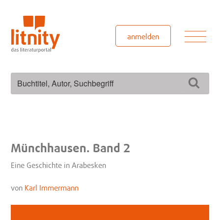
Zum
Inhalt
springen
Men
anmelden
Suchen
Such
nach:
Münchhausen. Band 2
Eine Geschichte in Arabesken
von
Karl Immermann