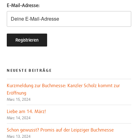
E-Mail-Adresse:
r
o
k
NEUESTE BEITRÄGE
Kurzmeldung zur Buchmesse: Kanzler Scholz kommt zur
Eröffnung
März 15, 2024
Liebe am 14. März!
März 14, 2024
Schon gewusst? Promis auf der Leipziger Buchmesse
März 13, 2024