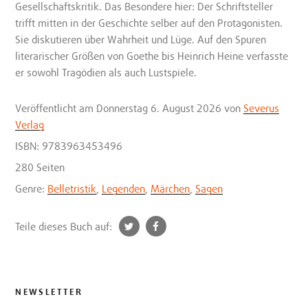
Gesellschaftskritik. Das Besondere hier: Der Schriftsteller
trifft mitten in der Geschichte selber auf den Protagonisten.
Sie diskutieren über Wahrheit und Lüge. Auf den Spuren
literarischer Größen von Goethe bis Heinrich Heine verfasste
er sowohl Tragödien als auch Lustspiele.
Veröffentlicht
am Donnerstag 6. August 2026
von
Severus
Verlag
ISBN: 9783963453496
280 Seiten
Genre:
Belletristik
,
Legenden
,
Märchen
,
Sagen
t
f
Teile dieses Buch auf:
w
a
i
c
t
e
t
b
NEWSLETTER
e
o