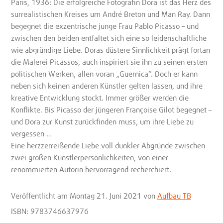
Paris, 1936: Die erfolgreiche Fotografin Dora ist das Herz des
surrealistischen Kreises um André Breton und Man Ray. Dann
begegnet die exzentrische junge Frau Pablo Picasso – und
zwischen den beiden entfaltet sich eine so leidenschaftliche
wie abgründige Liebe. Doras düstere Sinnlichkeit prägt fortan
die Malerei Picassos, auch inspiriert sie ihn zu seinen ersten
politischen Werken, allen voran „Guernica“. Doch er kann
neben sich keinen anderen Künstler gelten lassen, und ihre
kreative Entwicklung stockt. Immer größer werden die
Konflikte. Bis Picasso der jüngeren Françoise Gilot begegnet –
und Dora zur Kunst zurückfinden muss, um ihre Liebe zu
vergessen …
Eine herzzerreißende Liebe voll dunkler Abgründe zwischen
zwei großen Künstlerpersönlichkeiten, von einer
renommierten Autorin hervorragend recherchiert.
Veröffentlicht
am Montag 21. Juni 2021
von
Aufbau TB
ISBN: 9783746637976