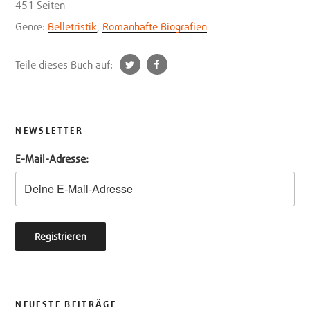
451 Seiten
Genre:
Belletristik
,
Romanhafte Biografien
t
f
Teile dieses Buch auf:
w
a
i
c
t
e
t
b
NEWSLETTER
e
o
E-Mail-Adresse:
r
o
k
NEUESTE BEITRÄGE