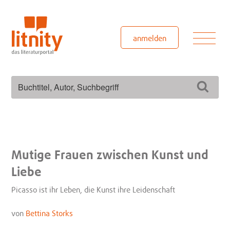
Zum
Inhalt
springen
Men
anmelden
Suchen
Such
nach:
Mutige Frauen zwischen Kunst und
Liebe
Picasso ist ihr Leben, die Kunst ihre Leidenschaft
von
Bettina Storks