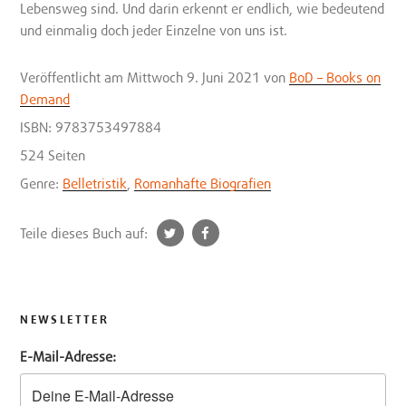
Lebensweg sind. Und darin erkennt er endlich, wie bedeutend
und einmalig doch jeder Einzelne von uns ist.
Veröffentlicht
am Mittwoch 9. Juni 2021
von
BoD – Books on
Demand
ISBN: 9783753497884
524 Seiten
Genre:
Belletristik
,
Romanhafte Biografien
t
f
Teile dieses Buch auf:
w
a
i
c
t
e
t
b
NEWSLETTER
e
o
E-Mail-Adresse:
r
o
k