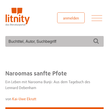
Zum
Inhalt
springen
Men
anmelden
Suchen
Such
nach:
Naroomas sanfte Pfote
Ein Leben mit Narooma Bunji: Aus dem Tagebuch des
Lennard Debenham
von
Kai-Uwe Ekrutt