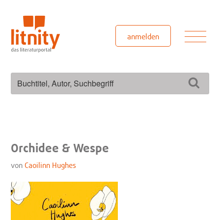
Zum
Inhalt
springen
Men
anmelden
Suchen
Such
nach:
Orchidee & Wespe
von
Caoilinn Hughes