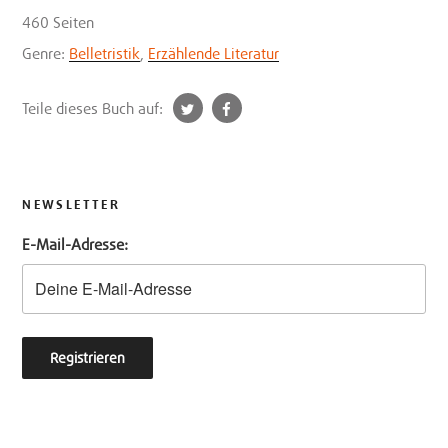
460 Seiten
Genre:
Belletristik
,
Erzählende Literatur
t
f
Teile dieses Buch auf:
w
a
i
c
t
e
t
b
NEWSLETTER
e
o
E-Mail-Adresse:
r
o
k