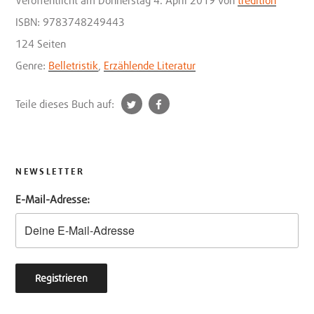
Veröffentlicht
am Donnerstag 4. April 2019
von
tredition
ISBN: 9783748249443
124 Seiten
Genre:
Belletristik
,
Erzählende Literatur
t
f
Teile dieses Buch auf:
w
a
i
c
t
e
t
b
NEWSLETTER
e
o
E-Mail-Adresse:
r
o
k