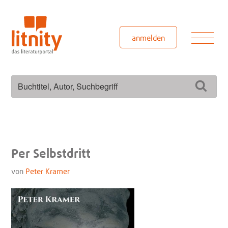
Zum
Inhalt
springen
Men
anmelden
Suchen
Such
nach:
Per Selbstdritt
von
Peter Kramer