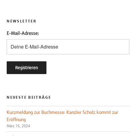
i
c
t
e
t
b
NEWSLETTER
e
o
E-Mail-Adresse:
r
o
k
NEUESTE BEITRÄGE
Kurzmeldung zur Buchmesse: Kanzler Scholz kommt zur
Eröffnung
März 15, 2024