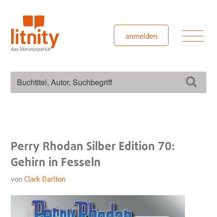
Zum
Inhalt
springen
Men
anmelden
Suchen
Such
nach:
Perry Rhodan Silber Edition 70:
Gehirn in Fesseln
von
Clark Darlton