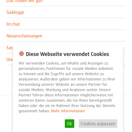
Das finden wir gut!
Gebloggt
lit:chat
Neuerscheinungen
Sascha im lit:blog
Diese Webseite verwendet Cookies
Uncategorized
Wir verwenden Cookies, um Inhalte und Anzeigen zu
personalisieren, Funktionen für soziale Medien anbieten
zu können und die Zugriffe auf unsere Website zu
analysieren. Außerdem geben wir Informationen zu Ihrer
Verwendung unserer Website an unsere Partner für
soziale Medien, Werbung und Analysen weiter. Unsere
Partner führen diese Informationen möglicherweise mit
weiteren Daten zusammen, die Sie ihnen bereitgestellt
haben oder die sie im Rahmen Ihrer Nutzung der Dienste
© 2026
litnity – Bücher entdecken und empfehlen
.
gesammelt haben.
Mehr Informationen
Impressum
AGB
Datenschutzerklärung
Presse
Team
Mediadaten
FAQ
Partner
Kontakt
Registrieren
Ok
Cookies anpassen
Rezension schreiben
Newsletter