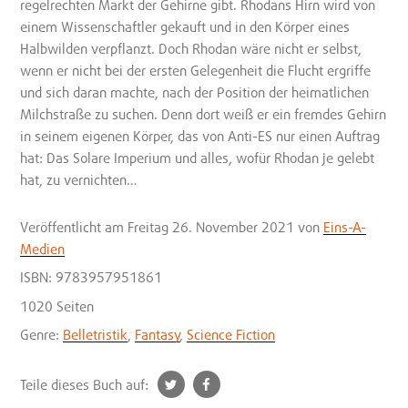
regelrechten Markt der Gehirne gibt. Rhodans Hirn wird von
einem Wissenschaftler gekauft und in den Körper eines
Halbwilden verpflanzt. Doch Rhodan wäre nicht er selbst,
wenn er nicht bei der ersten Gelegenheit die Flucht ergriffe
und sich daran machte, nach der Position der heimatlichen
Milchstraße zu suchen. Denn dort weiß er ein fremdes Gehirn
in seinem eigenen Körper, das von Anti-ES nur einen Auftrag
hat: Das Solare Imperium und alles, wofür Rhodan je gelebt
hat, zu vernichten…
Veröffentlicht
am Freitag 26. November 2021
von
Eins-A-
Medien
ISBN: 9783957951861
1020 Seiten
Genre:
Belletristik
,
Fantasy
,
Science Fiction
t
f
Teile dieses Buch auf:
w
a