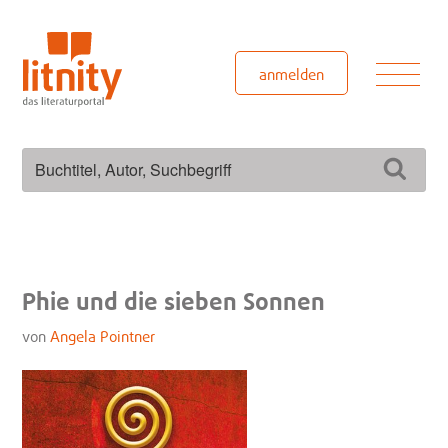
Zum
Inhalt
springen
Men
anmelden
Suchen
Such
nach:
Phie und die sieben Sonnen
von
Angela Pointner