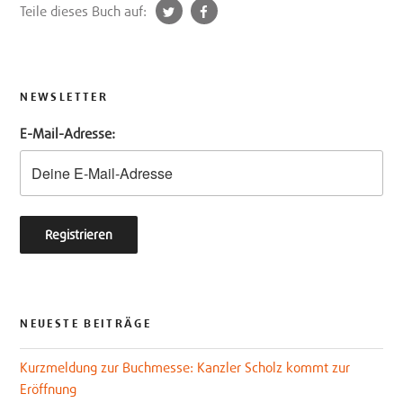
t
f
Teile dieses Buch auf:
w
a
i
c
t
e
t
b
NEWSLETTER
e
o
E-Mail-Adresse:
r
o
k
NEUESTE BEITRÄGE
Kurzmeldung zur Buchmesse: Kanzler Scholz kommt zur
Eröffnung