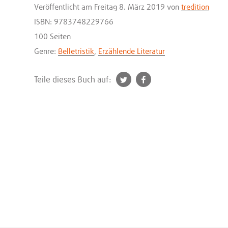
Veröffentlicht
am Freitag 8. März 2019
von
tredition
ISBN: 9783748229766
100 Seiten
Genre:
Belletristik
,
Erzählende Literatur
t
f
Teile dieses Buch auf:
w
a
i
c
t
e
t
b
e
o
r
o
k