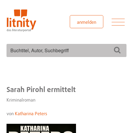
Zum
Inhalt
springen
Men
anmelden
Suchen
Such
nach:
Sarah Pirohl ermittelt
Kriminalroman
von
Katharina Peters