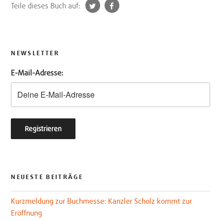
t
f
Teile dieses Buch auf:
w
a
i
c
t
e
t
b
NEWSLETTER
e
o
E-Mail-Adresse:
r
o
k
NEUESTE BEITRÄGE
Kurzmeldung zur Buchmesse: Kanzler Scholz kommt zur
Eröffnung