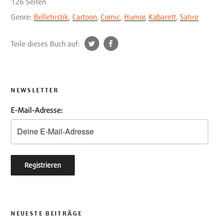
126 Seiten
Genre:
Belletristik
,
Cartoon
,
Comic
,
Humor
,
Kabarett
,
Satire
t
f
Teile dieses Buch auf:
w
a
i
c
t
e
t
b
NEWSLETTER
e
o
E-Mail-Adresse:
r
o
k
NEUESTE BEITRÄGE