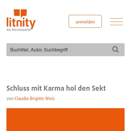
Zum
Inhalt
springen
Men
anmelden
Suchen
Such
nach:
Schluss mit Karma hol den Sekt
von
Claudia Brigitte Weis