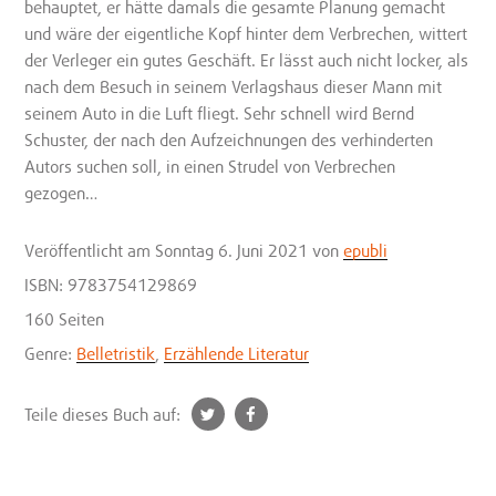
behauptet, er hätte damals die gesamte Planung gemacht
und wäre der eigentliche Kopf hinter dem Verbrechen, wittert
der Verleger ein gutes Geschäft. Er lässt auch nicht locker, als
nach dem Besuch in seinem Verlagshaus dieser Mann mit
seinem Auto in die Luft fliegt. Sehr schnell wird Bernd
Schuster, der nach den Aufzeichnungen des verhinderten
Autors suchen soll, in einen Strudel von Verbrechen
gezogen…
Veröffentlicht
am Sonntag 6. Juni 2021
von
epubli
ISBN: 9783754129869
160 Seiten
Genre:
Belletristik
,
Erzählende Literatur
t
f
Teile dieses Buch auf:
w
a
i
c
t
e