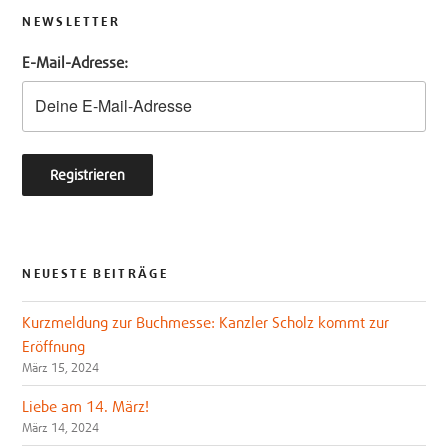
t
b
NEWSLETTER
e
o
E-Mail-Adresse:
r
o
k
NEUESTE BEITRÄGE
Kurzmeldung zur Buchmesse: Kanzler Scholz kommt zur
Eröffnung
März 15, 2024
Liebe am 14. März!
März 14, 2024