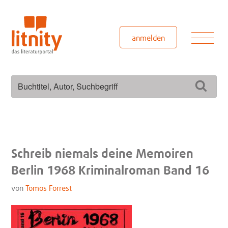
Zum
Inhalt
springen
Men
anmelden
Suchen
Such
nach:
Schreib niemals deine Memoiren
Berlin 1968 Kriminalroman Band 16
von
Tomos Forrest