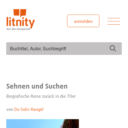
Zum
Inhalt
springen
Men
anmelden
Suchen
Such
nach:
Sehnen und Suchen
Biografische Reise zurück in die 70er
von
Do Solis Rangel