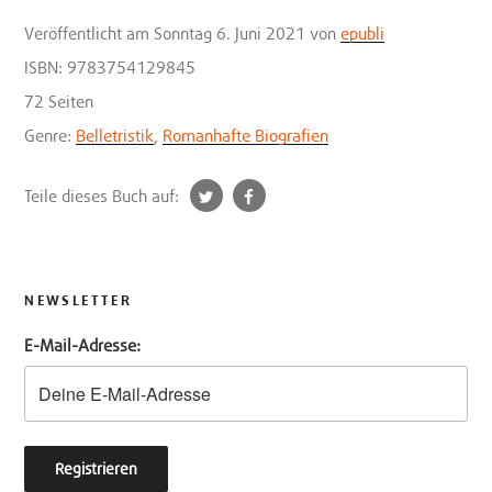
Veröffentlicht
am Sonntag 6. Juni 2021
von
epubli
ISBN: 9783754129845
72 Seiten
Genre:
Belletristik
,
Romanhafte Biografien
t
f
Teile dieses Buch auf:
w
a
i
c
t
e
t
b
NEWSLETTER
e
o
E-Mail-Adresse:
r
o
k