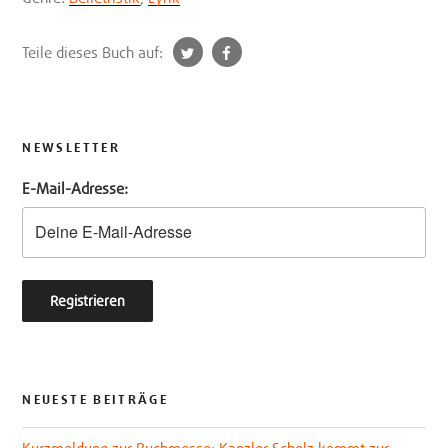
t
f
Teile dieses Buch auf:
w
a
i
c
t
e
t
b
NEWSLETTER
e
o
E-Mail-Adresse:
r
o
k
NEUESTE BEITRÄGE
Kurzmeldung zur Buchmesse: Kanzler Scholz kommt zur