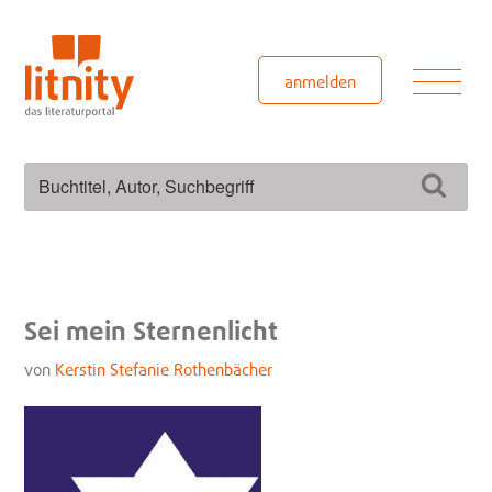
Zum
Inhalt
springen
Men
anmelden
Suchen
Such
nach:
Sei mein Sternenlicht
von
Kerstin Stefanie Rothenbächer