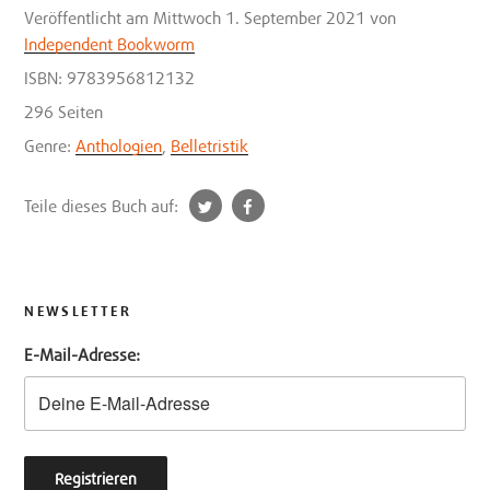
Veröffentlicht
am Mittwoch 1. September 2021
von
Independent Bookworm
ISBN: 9783956812132
296 Seiten
Genre:
Anthologien
,
Belletristik
t
f
Teile dieses Buch auf:
w
a
i
c
t
e
t
b
NEWSLETTER
e
o
E-Mail-Adresse:
r
o
k