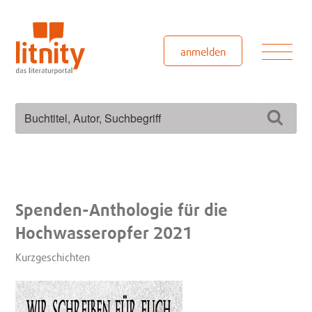
Zum
Inhalt
springen
Men
anmelden
Suchen
Such
nach:
Spenden-Anthologie für die
Hochwasseropfer 2021
Kurzgeschichten