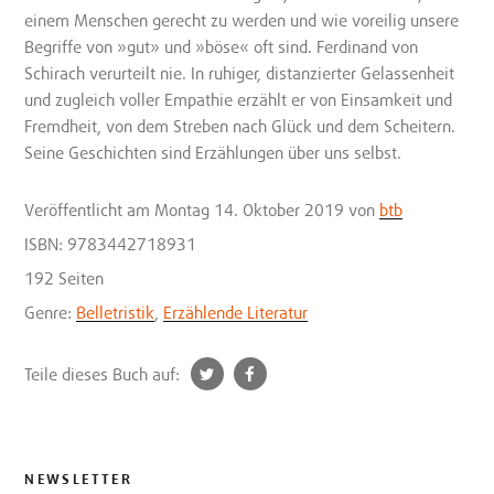
einem Menschen gerecht zu werden und wie voreilig unsere
Begriffe von »gut» und »böse« oft sind. Ferdinand von
Schirach verurteilt nie. In ruhiger, distanzierter Gelassenheit
und zugleich voller Empathie erzählt er von Einsamkeit und
Fremdheit, von dem Streben nach Glück und dem Scheitern.
Seine Geschichten sind Erzählungen über uns selbst.
Veröffentlicht
am Montag 14. Oktober 2019
von
btb
ISBN: 9783442718931
192 Seiten
Genre:
Belletristik
,
Erzählende Literatur
t
f
Teile dieses Buch auf:
w
a
i
c
t
e
t
b
NEWSLETTER