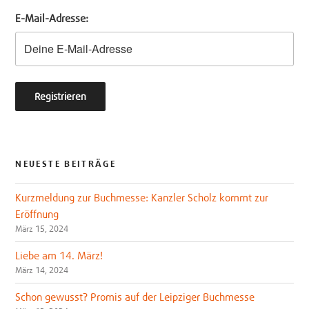
e
o
E-Mail-Adresse:
r
o
k
NEUESTE BEITRÄGE
Kurzmeldung zur Buchmesse: Kanzler Scholz kommt zur
Eröffnung
März 15, 2024
Liebe am 14. März!
März 14, 2024
Schon gewusst? Promis auf der Leipziger Buchmesse