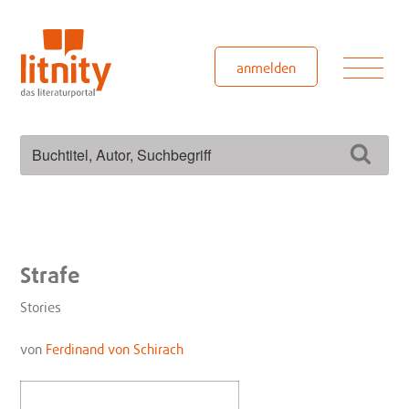
Zum
Inhalt
springen
Men
anmelden
Suchen
Such
nach:
Strafe
Stories
von
Ferdinand von Schirach