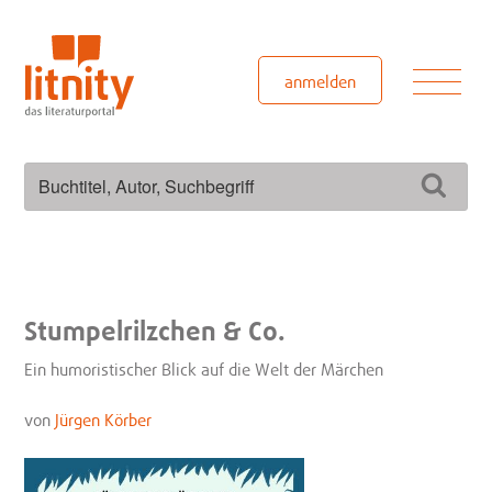
Zum
Inhalt
springen
Men
anmelden
Suchen
Such
nach:
Stumpelrilzchen & Co.
Ein humoristischer Blick auf die Welt der Märchen
von
Jürgen Körber