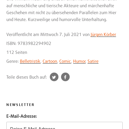
auf menschliche und tierische Akteure und märchenhafte
Geschehen mit nicht zu übersehenden Parallelen zum Hier
und Heute. Kurzweilige und humorvolle Unterhaltung.
Veröffentlicht
am Mittwoch 7. Juli 2021
von
Jürgen Körber
ISBN: 9783982294902
112 Seiten
Genre:
Belletristik
,
Cartoon
,
Comic
,
Humor
,
Satire
t
f
Teile dieses Buch auf:
w
a
i
c
t
e
t
b
NEWSLETTER
e
o
E-Mail-Adresse:
r
o
k