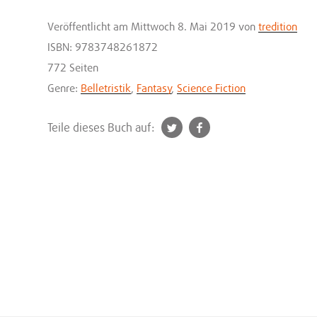
Veröffentlicht
am Mittwoch 8. Mai 2019
von
tredition
ISBN: 9783748261872
772 Seiten
Genre:
Belletristik
,
Fantasy
,
Science Fiction
t
f
Teile dieses Buch auf:
w
a
i
c
t
e
t
b
e
o
r
o
k