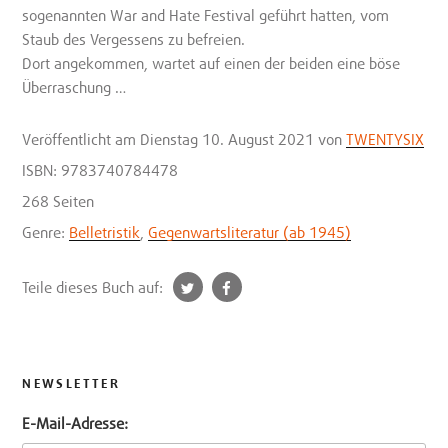
sogenannten War and Hate Festival geführt hatten, vom
Staub des Vergessens zu befreien.
Dort angekommen, wartet auf einen der beiden eine böse
Überraschung …
Veröffentlicht
am Dienstag 10. August 2021
von
TWENTYSIX
ISBN: 9783740784478
268 Seiten
Genre:
Belletristik
,
Gegenwartsliteratur (ab 1945)
t
f
Teile dieses Buch auf:
w
a
i
c
t
e
t
b
NEWSLETTER
e
o
E-Mail-Adresse:
r
o