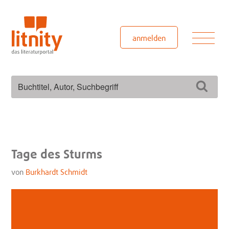
Zum
Inhalt
springen
Men
anmelden
Suchen
Such
nach:
Tage des Sturms
von
Burkhardt Schmidt