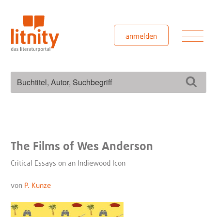
Zum
Inhalt
springen
Men
anmelden
Suchen
Such
nach:
The Films of Wes Anderson
Critical Essays on an Indiewood Icon
von
P. Kunze