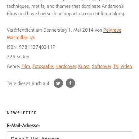
techniques, motifs, and themes that dominate Anderson’s
films and have had such an impact on current filmmaking.
Veröffentlicht
am Donnerstag 1. Mai 2014
von
Palgrave
Macmillan US
ISBN: 9781137403117
226 Seiten
Genre:
Film
,
Fotografie
,
Hardcover
,
Kunst
,
Softcover
,
TV
,
Video
t
f
Teile dieses Buch auf:
w
a
i
c
t
e
t
b
NEWSLETTER
e
o
E-Mail-Adresse:
r
o
k