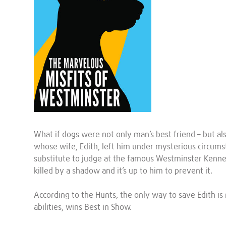
What if dogs were not only man’s best friend – but al
whose wife, Edith, left him under mysterious circumst
substitute to judge at the famous Westminster Kennel
killed by a shadow and it’s up to him to prevent it.
According to the Hunts, the only way to save Edith is
abilities, wins Best in Show.