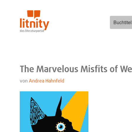
Zum
Inhalt
springen
Suchen
nach:
The Marvelous Misfits of W
von
Andrea Hahnfeld