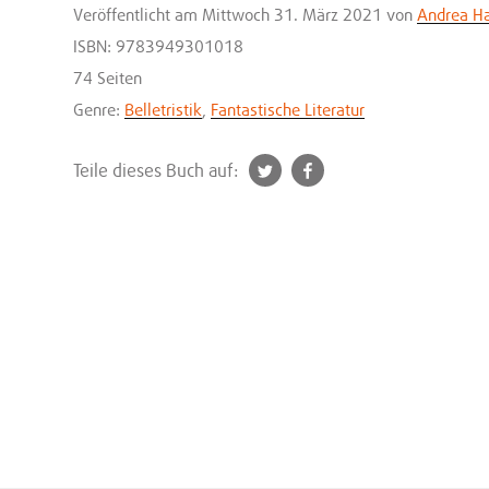
Veröffentlicht
am Mittwoch 31. März 2021
von
Andrea H
ISBN: 9783949301018
74 Seiten
Genre:
Belletristik
,
Fantastische Literatur
t
f
Teile dieses Buch auf:
w
a
i
c
t
e
t
b
e
o
r
o
k