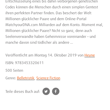
Entschlüsselung eines bis dahin verborgenen genetischen
Codes können die Menschen durch einen simplen Gentest
ihren perfekten Partner finden. Das beschert der Welt
Millionen glücklicher Paare und dem Online-Portal
MatchyourDNA.com Milliarden auf dem Konto. Moment mal,
Millionen glücklicher Paare? Nicht so ganz, denn auch
Seelenverwandte haben Geheimnisse voreinander – und
manche davon sind tödlicher als andere …
Veröffentlicht
am Montag 14. Oktober 2019
von
Heyne
ISBN: 9783453320611
500 Seiten
Genre:
Belletristik
,
Science Fiction
t
f
Teile dieses Buch auf:
w
a
i
c
t
e