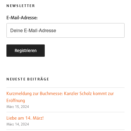
t
b
NEWSLETTER
e
o
E-Mail-Adresse:
r
o
k
NEUESTE BEITRÄGE
Kurzmeldung zur Buchmesse: Kanzler Scholz kommt zur
Eröffnung
März 15, 2024
Liebe am 14. März!
März 14, 2024