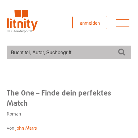
Zum
Inhalt
springen
Men
anmelden
Suchen
Such
nach:
The One – Finde dein perfektes
Match
Roman
von
John Marrs