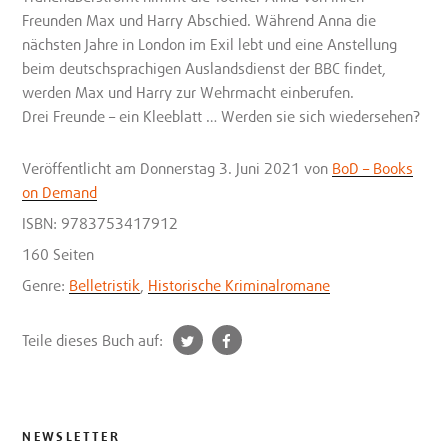
Freunden Max und Harry Abschied. Während Anna die
nächsten Jahre in London im Exil lebt und eine Anstellung
beim deutschsprachigen Auslandsdienst der BBC findet,
werden Max und Harry zur Wehrmacht einberufen.
Drei Freunde – ein Kleeblatt … Werden sie sich wiedersehen?
Veröffentlicht
am Donnerstag 3. Juni 2021
von
BoD – Books
on Demand
ISBN: 9783753417912
160 Seiten
Genre:
Belletristik
,
Historische Kriminalromane
t
f
Teile dieses Buch auf:
w
a
i
c
t
e
t
b
NEWSLETTER