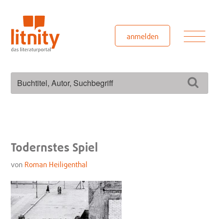
Zum
Inhalt
springen
Men
anmelden
Suchen
Such
nach:
Todernstes Spiel
von
Roman Heiligenthal