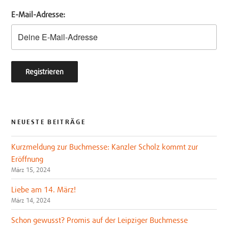
e
o
E-Mail-Adresse:
r
o
k
NEUESTE BEITRÄGE
Kurzmeldung zur Buchmesse: Kanzler Scholz kommt zur
Eröffnung
März 15, 2024
Liebe am 14. März!
März 14, 2024
Schon gewusst? Promis auf der Leipziger Buchmesse