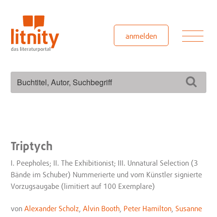
Zum
Inhalt
springen
Men
anmelden
Suchen
Such
nach:
Triptych
I. Peepholes; II. The Exhibitionist; III. Unnatural Selection (3
Bände im Schuber) Nummerierte und vom Künstler signierte
Vorzugsaugabe (limitiert auf 100 Exemplare)
von
Alexander Scholz
,
Alvin Booth
,
Peter Hamilton
,
Susanne