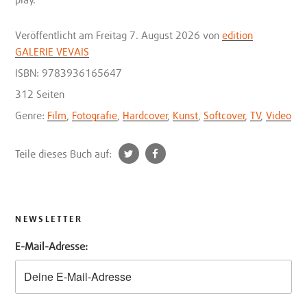
Veröffentlicht
am Freitag 7. August 2026
von
edition
GALERIE VEVAIS
ISBN: 9783936165647
312 Seiten
Genre:
Film
,
Fotografie
,
Hardcover
,
Kunst
,
Softcover
,
TV
,
Video
t
f
Teile dieses Buch auf:
w
a
i
c
t
e
t
b
NEWSLETTER
e
o
E-Mail-Adresse:
r
o
k