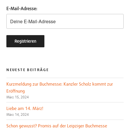
e
o
E-Mail-Adresse:
r
o
k
NEUESTE BEITRÄGE
Kurzmeldung zur Buchmesse: Kanzler Scholz kommt zur
Eröffnung
März 15, 2024
Liebe am 14. März!
März 14, 2024
Schon gewusst? Promis auf der Leipziger Buchmesse