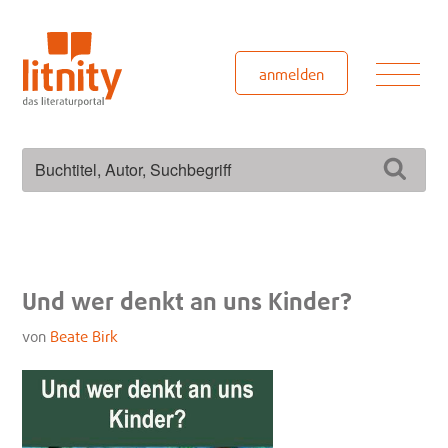
Zum
Inhalt
springen
Men
anmelden
Suchen
Such
nach:
Und wer denkt an uns Kinder?
von
Beate Birk