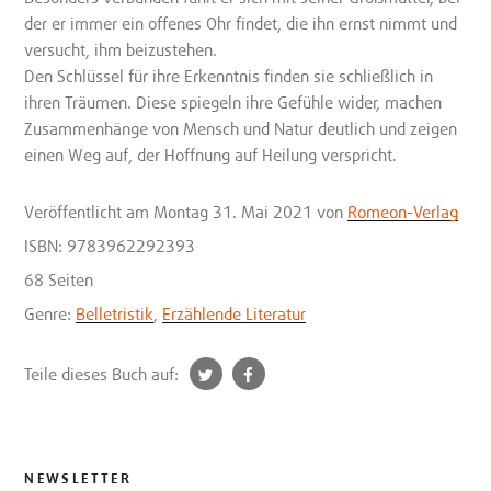
der er immer ein offenes Ohr findet, die ihn ernst nimmt und
versucht, ihm beizustehen.
Den Schlüssel für ihre Erkenntnis finden sie schließlich in
ihren Träumen. Diese spiegeln ihre Gefühle wider, machen
Zusammenhänge von Mensch und Natur deutlich und zeigen
einen Weg auf, der Hoffnung auf Heilung verspricht.
Veröffentlicht
am Montag 31. Mai 2021
von
Romeon-Verlag
ISBN: 9783962292393
68 Seiten
Genre:
Belletristik
,
Erzählende Literatur
t
f
Teile dieses Buch auf:
w
a
i
c
t
e
t
b
NEWSLETTER