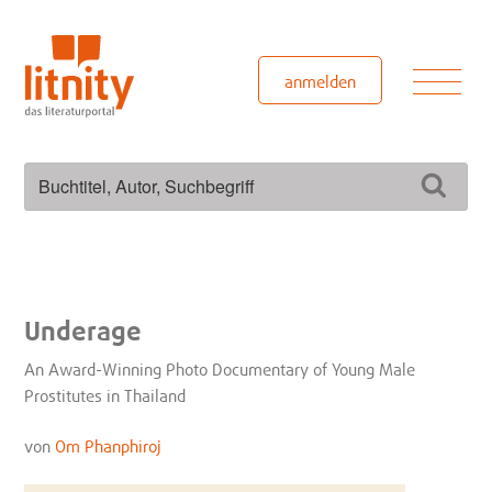
Zum
Inhalt
springen
Men
anmelden
Suchen
Such
nach:
Underage
An Award-Winning Photo Documentary of Young Male
Prostitutes in Thailand
von
Om Phanphiroj