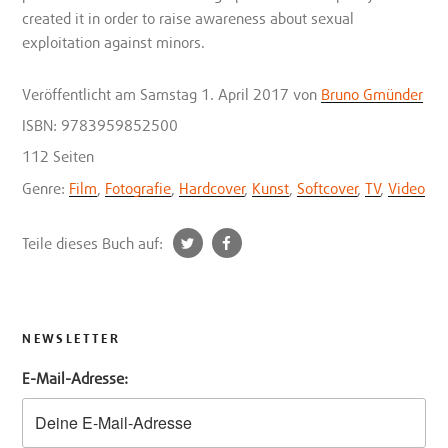
created it in order to raise awareness about sexual
exploitation against minors.
Veröffentlicht
am Samstag 1. April 2017
von
Bruno Gmünder
ISBN: 9783959852500
112 Seiten
Genre:
Film
,
Fotografie
,
Hardcover
,
Kunst
,
Softcover
,
TV
,
Video
t
f
Teile dieses Buch auf:
w
a
i
c
t
e
t
b
NEWSLETTER
e
o
E-Mail-Adresse:
r
o
k